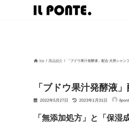
コ
ナ
ン
ビ
テ
ゲ
ン
ー
ツ
シ
へ
ョ
ス
ン
キ
に
ッ
移
プ
動
top
商品紹介
「ブドウ果汁発酵液」配合 犬用シャン
「ブドウ果汁発酵液」
最
2022年5月27日
2023年1月31日
ilpon
終
更
新
「無添加処方」と「保湿
日
時